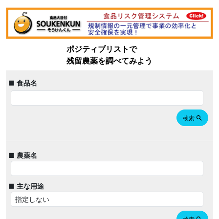
ポジティブリストで
残留農薬を調べてみよう
■ 食品名
検索
search
■ 農薬名
■ 主な用途