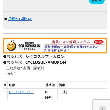
検索
search
■
分類から調べる
●農薬和名 :
シクロスルファムロン
●農薬英名 :
CYCLOSULFAMURON
・主な用途 : 農薬・除草剤
・備考 :
#
名称
基準値
備考
1
米（玄米をいう）
0.1
(玄米)
ppm
↑