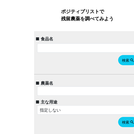
ポジティブリストで
残留農薬を調べてみよう
■ 食品名
検索
searc
■ 農薬名
■ 主な用途
検索
searc