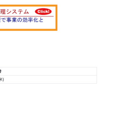
考
玄米)