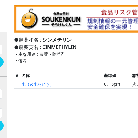
●農薬和名 :
シンメチリン
●農薬英名 :
CINMETHYLIN
・主な用途 : 農薬・除草剤
・備考 :
h
#
名称
基準値
備
1
米（玄米をいう）
0.1 ppm
(
h