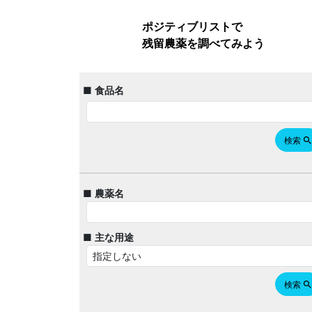
ポジティブリストで
残留農薬を調べてみよう
■ 食品名
検索
searc
■ 農薬名
■ 主な用途
検索
searc