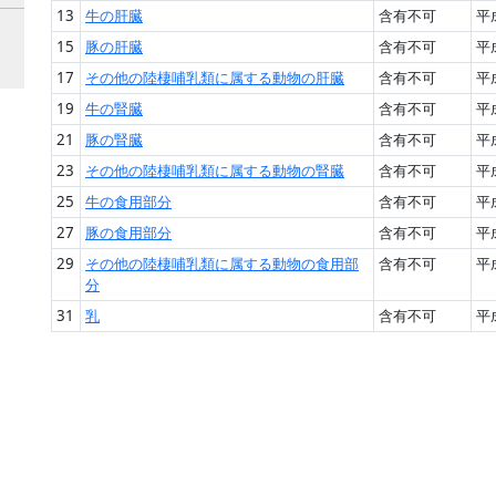
13
牛の肝臓
含有不可
平
15
豚の肝臓
含有不可
平
17
その他の陸棲哺乳類に属する動物の肝臓
含有不可
平
19
牛の腎臓
含有不可
平
21
豚の腎臓
含有不可
平
23
その他の陸棲哺乳類に属する動物の腎臓
含有不可
平
25
牛の食用部分
含有不可
平
27
豚の食用部分
含有不可
平
29
その他の陸棲哺乳類に属する動物の食用部
含有不可
平
分
31
乳
含有不可
平