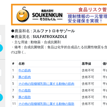
●農薬和名 :
スルファトロキサゾール
●農薬英名 :
SULFATROXAZOLE
・主な用途 : 動物薬・合成抗菌剤
・備考 : 合成抗菌物質：食品は化学的合成品たる抗菌性物質
h
のは除く。
#
名称
基準値
備
1
牛の筋肉
含有不可
平
3
豚の筋肉
含有不可
平
5
その他の陸棲哺乳類に属する動物の筋肉
含有不可
平
7
牛の脂肪
含有不可
平
9
豚の脂肪
含有不可
平
h
11
その他の陸棲哺乳類に属する動物の脂肪
含有不可
平