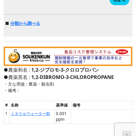
検索
search
■
分類から調べる
●農薬和名 :
1,2-ジブロモ-3-クロロプロパン
●農薬英名 :
1,2-DIBROMO-3-CHLOROPROPANE
・主な用途 : 農薬・殺虫剤
・備考 :
#
名称
基準値
備考
1
ミネラルウォーター類
0.001
ppm
↑