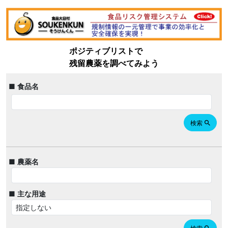
ポジティブリストで
残留農薬を調べてみよう
■ 食品名
検索
search
■ 農薬名
■ 主な用途