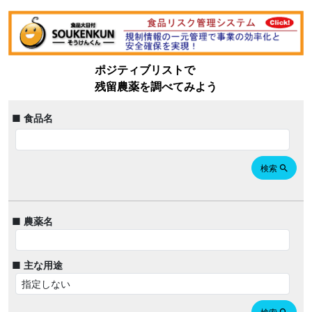
ポジティブリストで
残留農薬を調べてみよう
■ 食品名
検索
search
■ 農薬名
■ 主な用途