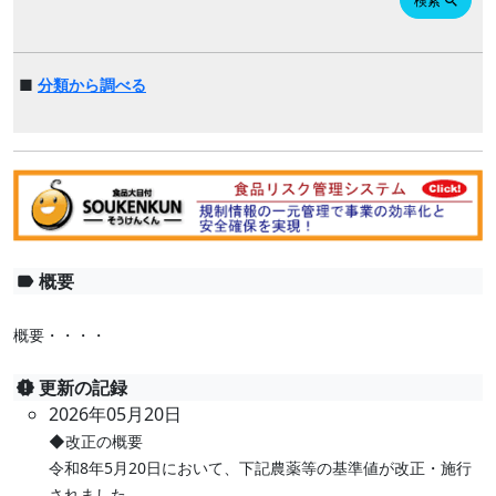
検索
search
■
分類から調べる
概要
label
概要・・・・
更新の記録
new_releases
2026年05月20日
◆改正の概要
令和8年5月20日において、下記農薬等の基準値が改正・施行
されました。