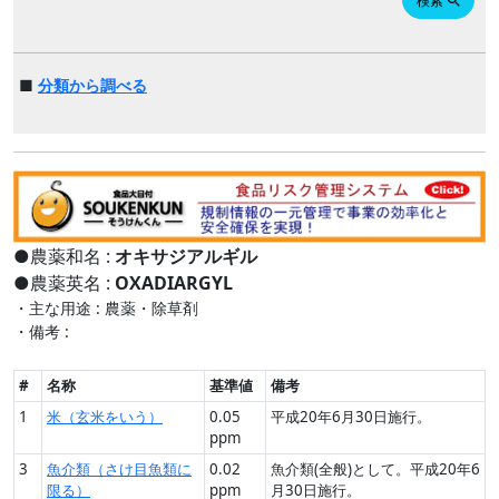
検索
search
■
分類から調べる
●農薬和名 :
オキサジアルギル
●農薬英名 :
OXADIARGYL
・主な用途 : 農薬・除草剤
・備考 :
#
名称
基準値
備考
1
米（玄米をいう）
0.05
平成20年6月30日施行。
ppm
3
魚介類（さけ目魚類に
0.02
魚介類(全般)として。平成20年6
限る）
ppm
月30日施行。