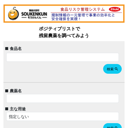
ポジティブリストで
残留農薬を調べてみよう
■ 食品名
検索
search
■ 農薬名
■ 主な用途