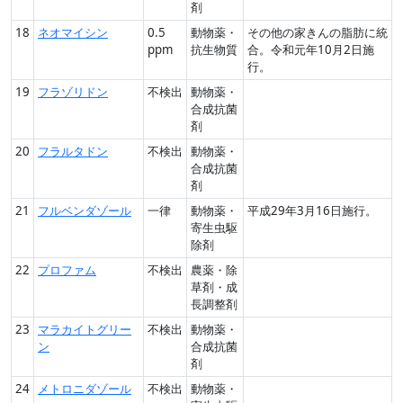
剤
18
ネオマイシン
0.5
動物薬・
その他の家きんの脂肪に統
ppm
抗生物質
合。令和元年10月2日施
行。
19
フラゾリドン
不検出
動物薬・
合成抗菌
剤
20
フラルタドン
不検出
動物薬・
合成抗菌
剤
21
フルベンダゾール
一律
動物薬・
平成29年3月16日施行。
寄生虫駆
除剤
22
プロファム
不検出
農薬・除
草剤・成
長調整剤
23
マラカイトグリー
不検出
動物薬・
ン
合成抗菌
剤
24
メトロニダゾール
不検出
動物薬・