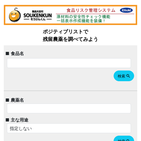
ポジティブリストで
残留農薬を調べてみよう
■ 食品名
検索
search
■ 農薬名
■ 主な用途