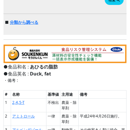
検索
search
■
分類から調べる
●食品和名 :
あひるの脂肪
●食品英名 :
Duck, fat
・備考 :
#
名称
基準値
主用途
備考
1
2,4,5-T
不検出
農薬・除
草剤
2
アミトロール
一律
農薬・除
平成24年4月26日施行。
草剤
3
アルベンダゾール
一律
動物薬・
その他家きん類に統合。平