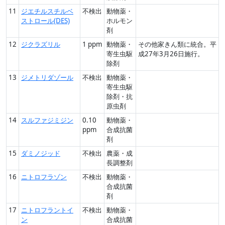
11
ジエチルスチルベ
不検出
動物薬・
ストロール(DES)
ホルモン
剤
12
ジクラズリル
1 ppm
動物薬・
その他家きん類に統合。平
寄生虫駆
成27年3月26日施行。
除剤
13
ジメトリダゾール
不検出
動物薬・
寄生虫駆
除剤・抗
原虫剤
14
スルファジミジン
0.10
動物薬・
ppm
合成抗菌
剤
15
ダミノジッド
不検出
農薬・成
長調整剤
16
ニトロフラゾン
不検出
動物薬・
合成抗菌
剤
17
ニトロフラントイ
不検出
動物薬・
ン
合成抗菌