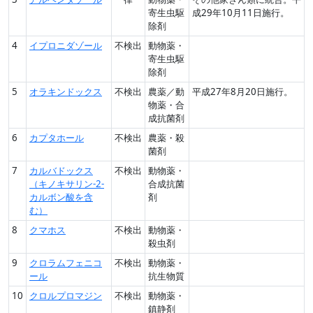
寄生虫駆
成29年10月11日施行。
除剤
4
イプロニダゾール
不検出
動物薬・
寄生虫駆
除剤
5
オラキンドックス
不検出
農薬／動
平成27年8月20日施行。
物薬・合
成抗菌剤
6
カプタホール
不検出
農薬・殺
菌剤
7
カルバドックス
不検出
動物薬・
（キノキサリン-2-
合成抗菌
カルボン酸を含
剤
む）
8
クマホス
不検出
動物薬・
殺虫剤
9
クロラムフェニコ
不検出
動物薬・
ール
抗生物質
10
クロルプロマジン
不検出
動物薬・
鎮静剤