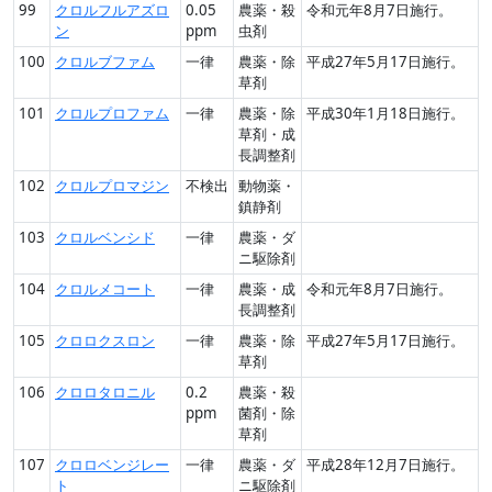
99
クロルフルアズロ
0.05
農薬・殺
令和元年8月7日施行。
ン
ppm
虫剤
100
クロルブファム
一律
農薬・除
平成27年5月17日施行。
草剤
101
クロルプロファム
一律
農薬・除
平成30年1月18日施行。
草剤・成
長調整剤
102
クロルプロマジン
不検出
動物薬・
鎮静剤
103
クロルベンシド
一律
農薬・ダ
ニ駆除剤
104
クロルメコート
一律
農薬・成
令和元年8月7日施行。
長調整剤
105
クロロクスロン
一律
農薬・除
平成27年5月17日施行。
草剤
106
クロロタロニル
0.2
農薬・殺
ppm
菌剤・除
草剤
107
クロロベンジレー
一律
農薬・ダ
平成28年12月7日施行。
ト
ニ駆除剤