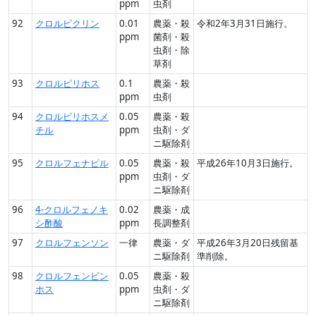
ppm
虫剤
92
クロルピクリン
0.01
農薬・殺
令和2年3月31日施行。
ppm
菌剤・殺
虫剤・除
草剤
93
クロルピリホス
0.1
農薬・殺
ppm
虫剤
94
クロルピリホスメ
0.05
農薬・殺
チル
ppm
虫剤・ダ
ニ駆除剤
95
クロルフェナピル
0.05
農薬・殺
平成26年10月3日施行。
ppm
虫剤・ダ
ニ駆除剤
96
4-クロルフェノキ
0.02
農薬・成
シ酢酸
ppm
長調整剤
97
クロルフェンソン
一律
農薬・ダ
平成26年3月20日残留基
ニ駆除剤
準削除。
98
クロルフェンビン
0.05
農薬・殺
ホス
ppm
虫剤・ダ
ニ駆除剤