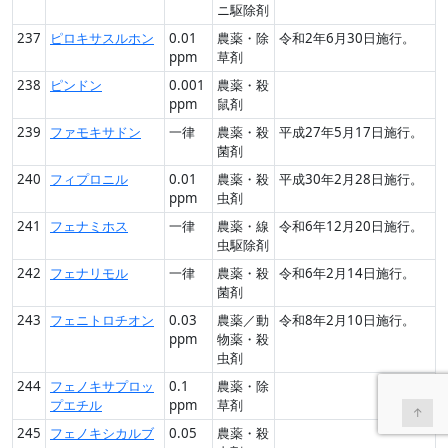
ニ駆除剤
237
ピロキサスルホン
0.01
農薬・除
令和2年6月30日施行。
ppm
草剤
238
ピンドン
0.001
農薬・殺
ppm
鼠剤
239
ファモキサドン
一律
農薬・殺
平成27年5月17日施行。
菌剤
240
フィプロニル
0.01
農薬・殺
平成30年2月28日施行。
ppm
虫剤
241
フェナミホス
一律
農薬・線
令和6年12月20日施行。
虫駆除剤
242
フェナリモル
一律
農薬・殺
令和6年2月14日施行。
菌剤
243
フェニトロチオン
0.03
農薬／動
令和8年2月10日施行。
ppm
物薬・殺
虫剤
244
フェノキサプロッ
0.1
農薬・除
プエチル
ppm
草剤
↑
245
フェノキシカルブ
0.05
農薬・殺