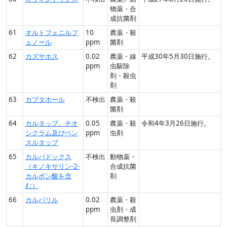
物薬・合
成抗菌剤
61
オルトフェニルフ
10
農薬・殺
ェノール
ppm
菌剤
62
カズサホス
0.02
農薬・線
平成30年5月30日施行。
ppm
虫駆除
剤・殺虫
剤
63
カプタホール
不検出
農薬・殺
菌剤
64
カルタップ、チオ
0.05
農薬・殺
令和4年3月26日施行。
シクラム及びベン
ppm
虫剤
スルタップ
65
カルバドックス
不検出
動物薬・
（キノキサリン-2-
合成抗菌
カルボン酸を含
剤
む）
66
カルバリル
0.02
農薬・殺
ppm
虫剤・成
長調整剤