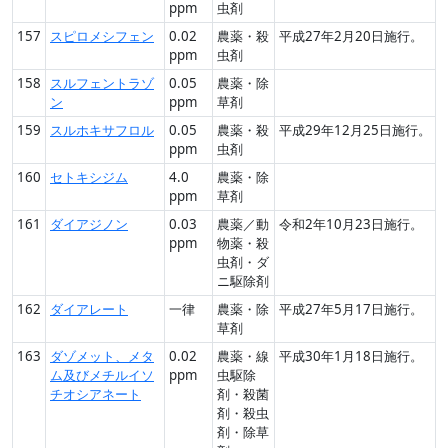
ppm
虫剤
157
スピロメシフェン
0.02
農薬・殺
平成27年2月20日施行。
ppm
虫剤
158
スルフェントラゾ
0.05
農薬・除
ン
ppm
草剤
159
スルホキサフロル
0.05
農薬・殺
平成29年12月25日施行。
ppm
虫剤
160
セトキシジム
4.0
農薬・除
ppm
草剤
161
ダイアジノン
0.03
農薬／動
令和2年10月23日施行。
ppm
物薬・殺
虫剤・ダ
ニ駆除剤
162
ダイアレート
一律
農薬・除
平成27年5月17日施行。
草剤
163
ダゾメット、メタ
0.02
農薬・線
平成30年1月18日施行。
ム及びメチルイソ
ppm
虫駆除
チオシアネート
剤・殺菌
剤・殺虫
剤・除草