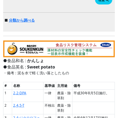
検索
search
■
分類から調べる
●食品和名 :
かんしょ
●食品英名 :
Sweet potato
・備考 : 泥を水で軽く洗い落としたもの
#
名称
基準値
主用途
備考
1
2,2-DPA
一律
農薬・除
平成30年8月5日施行。
草剤
2
2,4,5-T
不検出
農薬・除
草剤
3
2,4-ジクロロフェ
一律
農薬・除
令和4年12月17日施行。