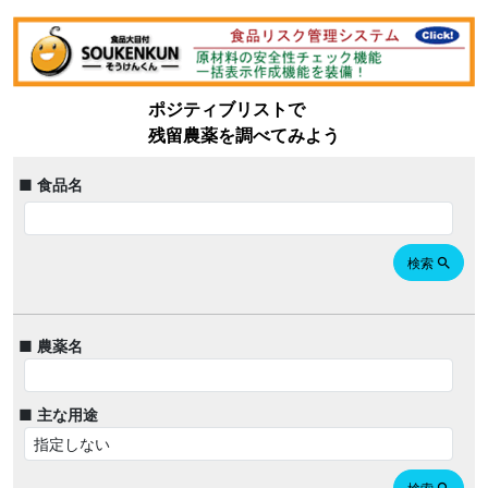
ポジティブリストで
残留農薬を調べてみよう
■ 食品名
検索
search
■ 農薬名
■ 主な用途