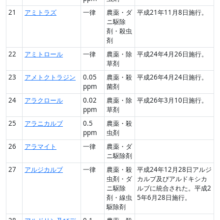
21
アミトラズ
一律
農薬・ダ
平成21年11月8日施行。
ニ駆除
剤・殺虫
剤
22
アミトロール
一律
農薬・除
平成24年4月26日施行。
草剤
23
アメトクトラジン
0.05
農薬・殺
平成26年4月24日施行。
ppm
菌剤
24
アラクロール
0.02
農薬・除
平成26年3月10日施行。
ppm
草剤
25
アラニカルブ
0.5
農薬・殺
ppm
虫剤
26
アラマイト
一律
農薬・ダ
ニ駆除剤
27
アルジカルブ
一律
農薬・殺
平成24年12月28日アルジ
虫剤・ダ
カルブ及びアルドキシカ
ニ駆除
ルブに統合された。平成2
剤・線虫
5年6月28日施行。
駆除剤