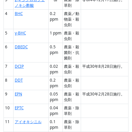
ノキシ酢酸
草剤
4
BHC
0.2
農薬／動
ppm
物薬・殺
虫剤
5
γ-BHC
1 ppm
農薬・殺
虫剤
6
DBEDC
0.5
農薬・殺
ppm
菌剤・抗
菌剤
7
DCIP
0.02
農薬・殺
平成30年8月28日施行。
ppm
虫剤
8
DDT
0.2
農薬・殺
ppm
虫剤
9
EPN
0.05
農薬・殺
平成30年2月28日施行。
ppm
虫剤
10
EPTC
0.04
農薬・除
ppm
草剤
11
アイオキシニル
0.1
農薬・除
ppm
草剤