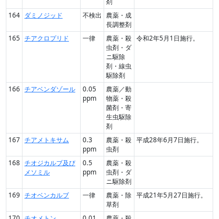
剤
164
ダミノジッド
不検出
農薬・成
長調整剤
165
チアクロプリド
一律
農薬・殺
令和2年5月1日施行。
虫剤・ダ
ニ駆除
剤・線虫
駆除剤
166
チアベンダゾール
0.05
農薬／動
ppm
物薬・殺
菌剤・寄
生虫駆除
剤
167
チアメトキサム
0.3
農薬・殺
平成28年6月7日施行。
ppm
虫剤
168
チオジカルブ及び
0.5
農薬・殺
メソミル
ppm
虫剤・ダ
ニ駆除剤
169
チオベンカルブ
一律
農薬・除
平成21年5月27日施行。
草剤
170
チオメトン
0.01
農薬・殺