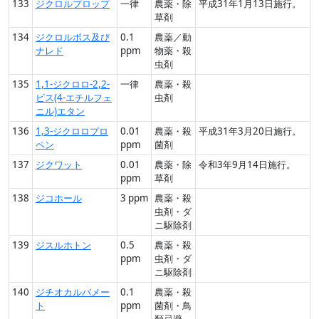
133
ジクロルプロップ
一律
農薬・除
平成31年1月13日施行。
草剤
134
ジクロルボス及び
0.1
農薬／動
ナレド
ppm
物薬・殺
虫剤
135
1,1-ジクロロ-2,2-
一律
農薬・殺
ビス(4-エチルフェ
虫剤
ニル)エタン
136
1,3-ジクロロプロ
0.01
農薬・殺
平成31年3月20日施行。
ペン
ppm
菌剤
137
ジクワット
0.01
農薬・除
令和3年9月14日施行。
ppm
草剤
138
ジコホール
3 ppm
農薬・殺
虫剤・ダ
ニ駆除剤
139
ジスルホトン
0.5
農薬・殺
ppm
虫剤・ダ
ニ駆除剤
140
ジチオカルバメー
0.1
農薬・殺
ト
ppm
菌剤・鳥
類忌避