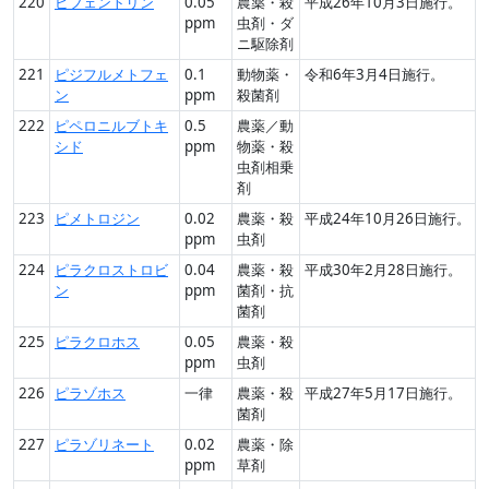
220
ビフェントリン
0.05
農薬・殺
平成26年10月3日施行。
ppm
虫剤・ダ
ニ駆除剤
221
ピジフルメトフェ
0.1
動物薬・
令和6年3月4日施行。
ン
ppm
殺菌剤
222
ピペロニルブトキ
0.5
農薬／動
シド
ppm
物薬・殺
虫剤相乗
剤
223
ピメトロジン
0.02
農薬・殺
平成24年10月26日施行。
ppm
虫剤
224
ピラクロストロビ
0.04
農薬・殺
平成30年2月28日施行。
ン
ppm
菌剤・抗
菌剤
225
ピラクロホス
0.05
農薬・殺
ppm
虫剤
226
ピラゾホス
一律
農薬・殺
平成27年5月17日施行。
菌剤
227
ピラゾリネート
0.02
農薬・除
ppm
草剤