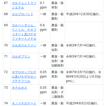
67
カルフェントラゾ
0.1
農薬・除
ンエチル
ppm
草剤
68
カルプロパミド
一律
農薬・殺
平成20年12月30日施行。
菌剤
69
カルベンダジム、
0.6
農薬・殺
ベノミル、チオフ
ppm
菌剤
ァネート及びチオ
ファネートメチル
70
カルボスルファン
一律
農薬・殺
令和3年7月14日施行。
虫剤
71
カルボフラン
一律
農薬・殺
令和3年7月14日施行。
虫剤・線
虫駆除剤
72
キザロホップエチ
0.05
農薬・除
令和7年3月15日施行。令
ル及びキザロホッ
ppm
草剤
和9年5月20日より0.03p
プＰテフリル
pmに。
73
キナルホス
0.05
農薬・殺
ppm
虫剤・ダ
ニ駆除剤
74
キノメチオナート
一律
農薬・殺
平成29年8月23日施行。