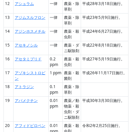
12
アシュラム
一律
農薬・除
平成28年3月18日施行。
草剤
13
アジムスルフロン
一律
農薬・除
平成23年5月9日施行。
草剤
14
アジンホスメチル
一律
農薬・殺
平成24年6月27日施行。
虫剤
15
アセキノシル
一律
農薬・ダ
平成22年8月18日施行。
ニ駆除剤
16
アセタミプリド
0.2
農薬・殺
平成27年5月19日施行。
ppm
虫剤
17
アゾキシストロビ
1 ppm
農薬・殺
平成26年11月17日施行。
ン
菌剤
18
アトラジン
0.1
農薬・除
ppm
草剤
19
アバメクチン
0.01
農薬／動
平成30年3月30日施行。
ppm
物薬・殺
虫剤・ダ
ニ駆除剤
20
アフィドピロペン
0.01
農薬・殺
令和2年2月25日施行。
ppm
虫剤