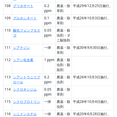
108
グリホサート
0.2
農薬・除
平成29年12月25日施行。
ppm
草剤
109
グルホシネート
0.1
農薬・除
平成26年10月3日施行。
ppm
草剤
110
酸化フェンブタス
0.05
農薬・殺
ズ
ppm
虫剤・ダ
ニ駆除剤
111
シアナジン
一律
農薬・除
平成30年9月30日施行。
草剤
112
シアン化水素
1 ppm
農薬・殺
虫剤・殺
鼠剤
113
シアントラニリプ
0.2
農薬・殺
平成26年10月3日施行。
ロール
ppm
虫剤
114
シクロキシジム
0.05
農薬・除
ppm
草剤
115
シクロプロトリン
一律
農薬・殺
平成28年10月4日施行。
虫剤
116
シニドンエチル
一律
農薬・除
平成20年6月28日施行。