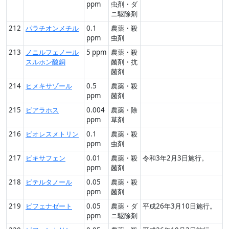
ppm
虫剤・ダ
ニ駆除剤
212
パラチオンメチル
0.1
農薬・殺
ppm
虫剤
213
ノニルフェノール
5 ppm
農薬・殺
スルホン酸銅
菌剤・抗
菌剤
214
ヒメキサゾール
0.5
農薬・殺
ppm
菌剤
215
ビアラホス
0.004
農薬・除
ppm
草剤
216
ビオレスメトリン
0.1
農薬・殺
ppm
虫剤
217
ビキサフェン
0.01
農薬・殺
令和3年2月3日施行。
ppm
菌剤
218
ビテルタノール
0.05
農薬・殺
ppm
菌剤
219
ビフェナゼート
0.05
農薬・ダ
平成26年3月10日施行。
ppm
ニ駆除剤