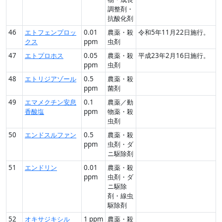
調整剤・
抗酸化剤
46
エトフェンプロッ
0.01
農薬・殺
令和5年11月22日施行。
クス
ppm
虫剤
47
エトプロホス
0.05
農薬・殺
平成23年2月16日施行。
ppm
虫剤
48
エトリジアゾール
0.5
農薬・殺
ppm
菌剤
49
エマメクチン安息
0.1
農薬／動
香酸塩
ppm
物薬・殺
虫剤
50
エンドスルファン
0.5
農薬・殺
ppm
虫剤・ダ
ニ駆除剤
51
エンドリン
0.01
農薬・殺
ppm
虫剤・ダ
ニ駆除
剤・線虫
駆除剤
52
オキサジキシル
1 ppm
農薬・殺