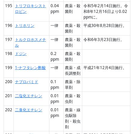
195
トリフロキシスト
0.04
農薬・殺
令和5年2月14日施行。令
ロビン
ppm
菌剤
和8年12月16日より0.02
ppmに。
196
トリホリン
一律
農薬・殺
平成30年8月28日施行。
菌剤
197
トルクロホスメチ
一律
農薬・殺
令和6年3月23日施行。
ル
菌剤
198
ドジン
0.2
農薬・殺
ppm
菌剤
199
1-ナフタレン酢酸
一律
農薬・成
平成21年12月4日施行。
長調整剤
200
ナプロパミド
0.1
農薬・除
ppm
草剤
201
二塩化エチレン
0.01
農薬・殺
ppm
虫剤
202
二臭化エチレン
0.01
農薬・線
ppm
虫駆除
剤・殺虫
剤