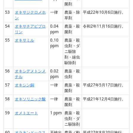
菌剤
53
オキサジクロメホ
一律
農薬・除
平成22年10月6日施行。
ン
草剤
54
オキサチアピプロ
0.04
農薬・殺
令和2年11月16日施行。
リン
ppm
菌剤
55
オキサミル
0.10
農薬・殺
ppm
虫剤・ダ
ニ駆除
剤・線虫
駆除剤
56
オキシデメトンメ
0.02
農薬・殺
チル
ppm
虫剤
57
オキシン銅
一律
農薬・殺
平成27年5月17日施行。
菌剤
58
オキソリニック酸
一律
農薬・殺
平成21年12月4日施行。
菌剤
59
オメトエート
1 ppm
農薬・殺
虫剤・ダ
ニ駆除剤
60
オラキンドックス
不検出
農薬／動
平成27年8月20日施行。