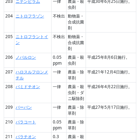
203
ニテンピラム
一律
農薬・殺
平成30年6月25日施行。
虫剤
204
ニトロフラゾン
不検出
動物薬・
合成抗菌
剤
205
ニトロフラントイ
不検出
動物薬・
ン
合成抗菌
剤
206
ノバルロン
0.05
農薬・殺
平成25年8月6日施行。
ppm
虫剤
207
ハロスルフロンメ
一律
農薬・除
平成21年12月4日施行。
チル
草剤
208
バミドチオン
一律
農薬・殺
平成26年4月22日施行。
虫剤・ダ
ニ駆除剤
209
バーバン
一律
農薬・除
平成27年5月17日施行。
草剤
210
パラコート
0.05
農薬・除
ppm
草剤
211
パラチオン
0.3
農薬・殺