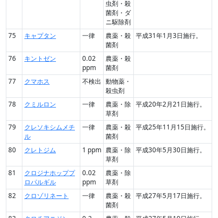
虫剤・殺
菌剤・ダ
ニ駆除剤
75
キャプタン
一律
農薬・殺
平成31年1月3日施行。
菌剤
76
キントゼン
0.02
農薬・殺
ppm
菌剤
77
クマホス
不検出
動物薬・
殺虫剤
78
クミルロン
一律
農薬・除
平成20年2月21日施行。
草剤
79
クレソキシムメチ
一律
農薬・殺
平成25年11月15日施行。
ル
菌剤
80
クレトジム
1 ppm
農薬・除
平成30年5月30日施行。
草剤
81
クロジナホッププ
0.02
農薬・除
ロパルギル
ppm
草剤
82
クロゾリネート
一律
農薬・殺
平成27年5月17日施行。
菌剤