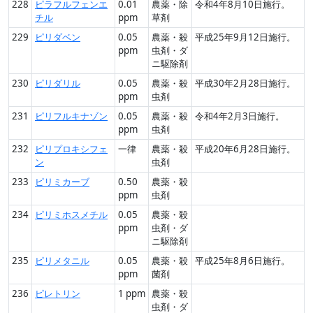
228
ピラフルフェンエ
0.01
農薬・除
令和4年8月10日施行。
チル
ppm
草剤
229
ピリダベン
0.05
農薬・殺
平成25年9月12日施行。
ppm
虫剤・ダ
ニ駆除剤
230
ピリダリル
0.05
農薬・殺
平成30年2月28日施行。
ppm
虫剤
231
ピリフルキナゾン
0.05
農薬・殺
令和4年2月3日施行。
ppm
虫剤
232
ピリプロキシフェ
一律
農薬・殺
平成20年6月28日施行。
ン
虫剤
233
ピリミカーブ
0.50
農薬・殺
ppm
虫剤
234
ピリミホスメチル
0.05
農薬・殺
ppm
虫剤・ダ
ニ駆除剤
235
ピリメタニル
0.05
農薬・殺
平成25年8月6日施行。
ppm
菌剤
236
ピレトリン
1 ppm
農薬・殺
虫剤・ダ