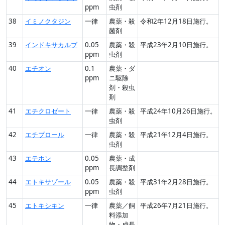
ppm
虫剤
38
イミノクタジン
一律
農薬・殺
令和2年12月18日施行。
菌剤
39
インドキサカルブ
0.05
農薬・殺
平成23年2月10日施行。
ppm
虫剤
40
エチオン
0.1
農薬・ダ
ppm
ニ駆除
剤・殺虫
剤
41
エチクロゼート
一律
農薬・殺
平成24年10月26日施行。
虫剤
42
エチプロール
一律
農薬・殺
平成21年12月4日施行。
虫剤
43
エテホン
0.05
農薬・成
ppm
長調整剤
44
エトキサゾール
0.05
農薬・殺
平成31年2月28日施行。
ppm
虫剤
45
エトキシキン
一律
農薬／飼
平成26年7月21日施行。
料添加
物・成長