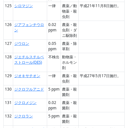
125
シロマジン
一律
農薬／動
平成21年11月8日施行。
物薬・殺
虫剤
126
ジアフェンチウロ
0.02
農薬・殺
ン
ppm
虫剤・ダ
ニ駆除剤
127
ジウロン
0.05
農薬・除
ppm
草剤
128
ジエチルスチルベ
不検出
動物薬・
ストロール(DES)
ホルモン
剤
129
ジオキサチオン
一律
農薬・殺
平成27年5月17日施行。
虫剤
130
ジクロフルアニド
5 ppm
農薬・殺
菌剤
131
ジクロメジン
0.02
農薬・殺
ppm
菌剤
132
ジクロラン
5 ppm
農薬・殺
菌剤