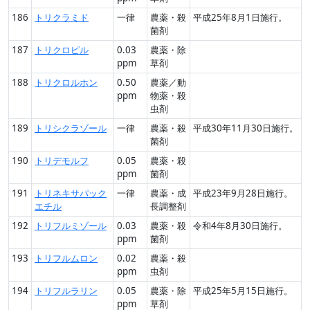
186
トリクラミド
一律
農薬・殺
平成25年8月1日施行。
菌剤
187
トリクロピル
0.03
農薬・除
ppm
草剤
188
トリクロルホン
0.50
農薬／動
ppm
物薬・殺
虫剤
189
トリシクラゾール
一律
農薬・殺
平成30年11月30日施行。
菌剤
190
トリデモルフ
0.05
農薬・殺
ppm
菌剤
191
トリネキサパック
一律
農薬・成
平成23年9月28日施行。
エチル
長調整剤
192
トリフルミゾール
0.03
農薬・殺
令和4年8月30日施行。
ppm
菌剤
193
トリフルムロン
0.02
農薬・殺
ppm
虫剤
194
トリフルラリン
0.05
農薬・除
平成25年5月15日施行。
ppm
草剤