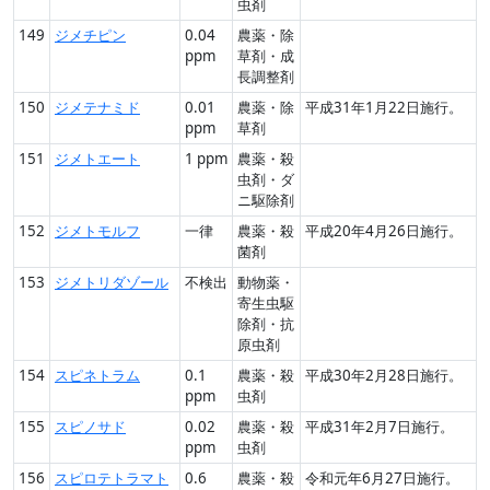
虫剤
149
ジメチピン
0.04
農薬・除
ppm
草剤・成
長調整剤
150
ジメテナミド
0.01
農薬・除
平成31年1月22日施行。
ppm
草剤
151
ジメトエート
1 ppm
農薬・殺
虫剤・ダ
ニ駆除剤
152
ジメトモルフ
一律
農薬・殺
平成20年4月26日施行。
菌剤
153
ジメトリダゾール
不検出
動物薬・
寄生虫駆
除剤・抗
原虫剤
154
スピネトラム
0.1
農薬・殺
平成30年2月28日施行。
ppm
虫剤
155
スピノサド
0.02
農薬・殺
平成31年2月7日施行。
ppm
虫剤
156
スピロテトラマト
0.6
農薬・殺
令和元年6月27日施行。