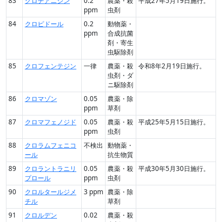
83
クロチアニジン
0.2
農薬・殺
平成27年5月19日施行。
ppm
虫剤
84
クロピドール
0.2
動物薬・
ppm
合成抗菌
剤・寄生
虫駆除剤
85
クロフェンテジン
一律
農薬・殺
令和8年2月19日施行。
虫剤・ダ
ニ駆除剤
86
クロマゾン
0.05
農薬・除
ppm
草剤
87
クロマフェノジド
0.05
農薬・殺
平成25年5月15日施行。
ppm
虫剤
88
クロラムフェニコ
不検出
動物薬・
ール
抗生物質
89
クロラントラニリ
0.05
農薬・殺
平成30年5月30日施行。
プロール
ppm
虫剤
90
クロルタールジメ
3 ppm
農薬・除
チル
草剤
91
クロルデン
0.02
農薬・殺