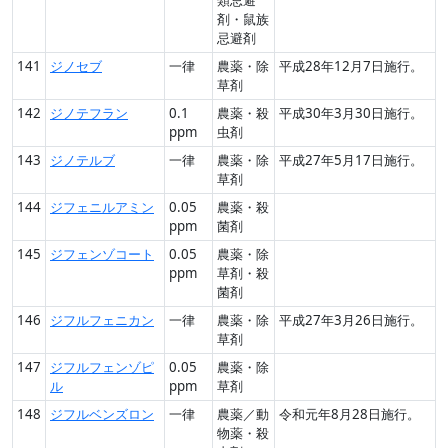
剤・鼠族
忌避剤
141
ジノセブ
一律
農薬・除
平成28年12月7日施行。
草剤
142
ジノテフラン
0.1
農薬・殺
平成30年3月30日施行。
ppm
虫剤
143
ジノテルブ
一律
農薬・除
平成27年5月17日施行。
草剤
144
ジフェニルアミン
0.05
農薬・殺
ppm
菌剤
145
ジフェンゾコート
0.05
農薬・除
ppm
草剤・殺
菌剤
146
ジフルフェニカン
一律
農薬・除
平成27年3月26日施行。
草剤
147
ジフルフェンゾピ
0.05
農薬・除
ル
ppm
草剤
148
ジフルベンズロン
一律
農薬／動
令和元年8月28日施行。
物薬・殺