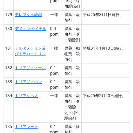
ppm
虫剤・線
虫駆除剤
179
テレフタル酸銅
一律
農薬・殺
平成25年8月1日施行。
菌剤
180
デメトン-S-メチル
0.4
農薬・殺
ppm
虫剤・ダ
ニ駆除剤
181
デルタメトリン及
一律
農薬／動
平成31年1月13日施行。
びトラロメトリン
物薬・殺
虫剤
182
トリアジメノール
0.1
農薬・殺
ppm
菌剤
183
トリアジメホン
0.1
農薬・殺
ppm
菌剤
184
トリアゾホス
一律
農薬・殺
平成25年2月20日施行。
虫剤・ダ
ニ駆除
剤・線虫
駆除剤
185
トリアレート
0.1
農薬・除
ppm
草剤