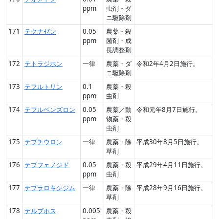
ppm
虫剤・ダ
ニ駆除剤
171
テクナゼン
0.05
農薬・殺
ppm
菌剤・成
長調整剤
172
テトラジホン
一律
農薬・ダ
令和2年4月2日施行。
ニ駆除剤
173
テフルトリン
0.1
農薬・殺
ppm
虫剤
174
テフルベンズロン
0.05
農薬／動
令和元年8月7日施行。
ppm
物薬・殺
虫剤
175
テブチウロン
一律
農薬・除
平成30年8月5日施行。
草剤
176
テブフェノジド
0.05
農薬・殺
平成29年4月11日施行。
ppm
虫剤
177
テプラロキシジム
一律
農薬・除
平成28年9月16日施行。
草剤
178
テルブホス
0.005
農薬・殺