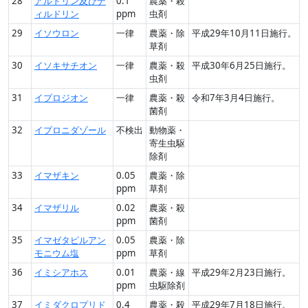
28
アルドリン及びデ
0.1
農薬・殺
ィルドリン
ppm
虫剤
29
イソウロン
一律
農薬・除
平成29年10月11日施行。
草剤
30
イソキサチオン
一律
農薬・殺
平成30年6月25日施行。
虫剤
31
イプロジオン
一律
農薬・殺
令和7年3月4日施行。
菌剤
32
イプロニダゾール
不検出
動物薬・
寄生虫駆
除剤
33
イマザキン
0.05
農薬・除
ppm
草剤
34
イマザリル
0.02
農薬・殺
ppm
菌剤
35
イマゼタピルアン
0.05
農薬・除
モニウム塩
ppm
草剤
36
イミシアホス
0.01
農薬・線
平成29年2月23日施行。
ppm
虫駆除剤
37
イミダクロプリド
0.4
農薬・殺
平成29年7月18日施行。