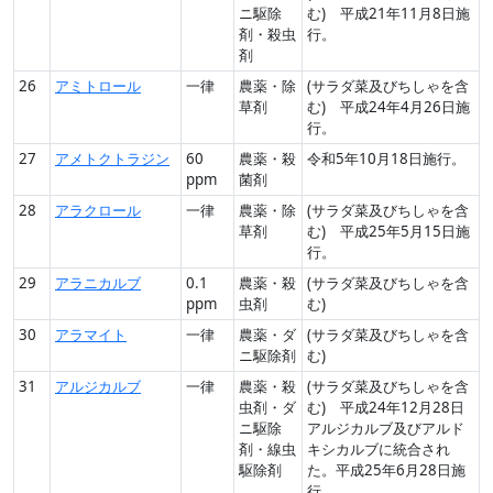
ニ駆除
む) 平成21年11月8日施
剤・殺虫
行。
剤
26
アミトロール
一律
農薬・除
(サラダ菜及びちしゃを含
草剤
む) 平成24年4月26日施
行。
27
アメトクトラジン
60
農薬・殺
令和5年10月18日施行。
ppm
菌剤
28
アラクロール
一律
農薬・除
(サラダ菜及びちしゃを含
草剤
む) 平成25年5月15日施
行。
29
アラニカルブ
0.1
農薬・殺
(サラダ菜及びちしゃを含
ppm
虫剤
む)
30
アラマイト
一律
農薬・ダ
(サラダ菜及びちしゃを含
ニ駆除剤
む)
31
アルジカルブ
一律
農薬・殺
(サラダ菜及びちしゃを含
虫剤・ダ
む) 平成24年12月28日
ニ駆除
アルジカルブ及びアルド
剤・線虫
キシカルブに統合され
駆除剤
た。平成25年6月28日施
行。