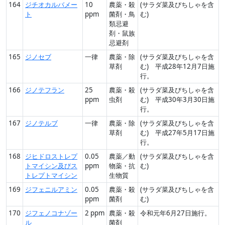
164
ジチオカルバメー
10
農薬・殺
(サラダ菜及びちしゃを含
ト
ppm
菌剤・鳥
む)
類忌避
剤・鼠族
忌避剤
165
ジノセブ
一律
農薬・除
(サラダ菜及びちしゃを含
草剤
む) 平成28年12月7日施
行。
166
ジノテフラン
25
農薬・殺
(サラダ菜及びちしゃを含
ppm
虫剤
む) 平成30年3月30日施
行。
167
ジノテルブ
一律
農薬・除
(サラダ菜及びちしゃを含
草剤
む) 平成27年5月17日施
行。
168
ジヒドロストレプ
0.05
農薬／動
(サラダ菜及びちしゃを含
トマイシン及びス
ppm
物薬・抗
む)
トレプトマイシン
生物質
169
ジフェニルアミン
0.05
農薬・殺
(サラダ菜及びちしゃを含
ppm
菌剤
む)
170
ジフェノコナゾー
2 ppm
農薬・殺
令和元年6月27日施行。
ル
菌剤