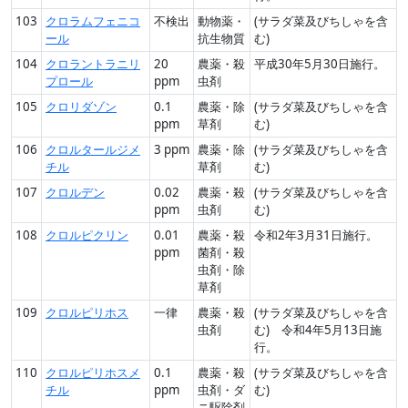
103
クロラムフェニコ
不検出
動物薬・
(サラダ菜及びちしゃを含
ール
抗生物質
む)
104
クロラントラニリ
20
農薬・殺
平成30年5月30日施行。
プロール
ppm
虫剤
105
クロリダゾン
0.1
農薬・除
(サラダ菜及びちしゃを含
ppm
草剤
む)
106
クロルタールジメ
3 ppm
農薬・除
(サラダ菜及びちしゃを含
チル
草剤
む)
107
クロルデン
0.02
農薬・殺
(サラダ菜及びちしゃを含
ppm
虫剤
む)
108
クロルピクリン
0.01
農薬・殺
令和2年3月31日施行。
ppm
菌剤・殺
虫剤・除
草剤
109
クロルピリホス
一律
農薬・殺
(サラダ菜及びちしゃを含
虫剤
む) 令和4年5月13日施
行。
110
クロルピリホスメ
0.1
農薬・殺
(サラダ菜及びちしゃを含
チル
ppm
虫剤・ダ
む)
ニ駆除剤