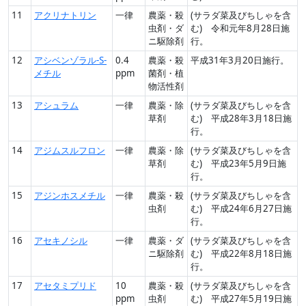
11
アクリナトリン
一律
農薬・殺
(サラダ菜及びちしゃを含
虫剤・ダ
む) 令和元年8月28日施
ニ駆除剤
行。
12
アシベンゾラル-S-
0.4
農薬・殺
平成31年3月20日施行。
メチル
ppm
菌剤・植
物活性剤
13
アシュラム
一律
農薬・除
(サラダ菜及びちしゃを含
草剤
む) 平成28年3月18日施
行。
14
アジムスルフロン
一律
農薬・除
(サラダ菜及びちしゃを含
草剤
む) 平成23年5月9日施
行。
15
アジンホスメチル
一律
農薬・殺
(サラダ菜及びちしゃを含
虫剤
む) 平成24年6月27日施
行。
16
アセキノシル
一律
農薬・ダ
(サラダ菜及びちしゃを含
ニ駆除剤
む) 平成22年8月18日施
行。
17
アセタミプリド
10
農薬・殺
(サラダ菜及びちしゃを含
ppm
虫剤
む) 平成27年5月19日施