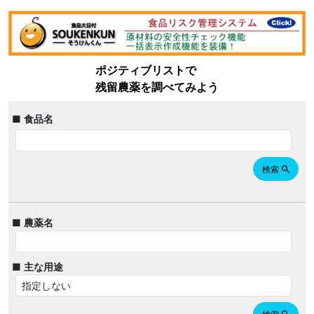
ポジティブリストで
残留農薬を調べてみよう
■ 食品名
検索
search
■ 農薬名
■ 主な用途