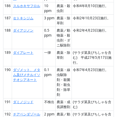
186
スルホキサフロル
10
農薬・殺
令和4年8月10日施行。
ppm
虫剤
187
セトキシジム
3 ppm
農薬・除
令和2年10月23日施行。
草剤
188
ダイアジノン
0.5
農薬／動
令和2年4月23日施行。
ppm
物薬・殺
虫剤・ダ
ニ駆除剤
189
ダイアレート
一律
農薬・除
(サラダ菜及びちしゃを含
草剤
む) 平成27年5月17日施
行。
190
ダゾメット、メタ
0.1
農薬・線
令和7年4月23日施行。
ム及びメチルイソ
ppm
虫駆除
チオシアネート
剤・殺菌
剤・殺虫
剤・除草
剤
191
ダミノジッド
不検出
農薬・成
(サラダ菜及びちしゃを含
長調整剤
む)
192
チアベンダゾール
2 ppm
農薬／動
(サラダ菜及びちしゃを含