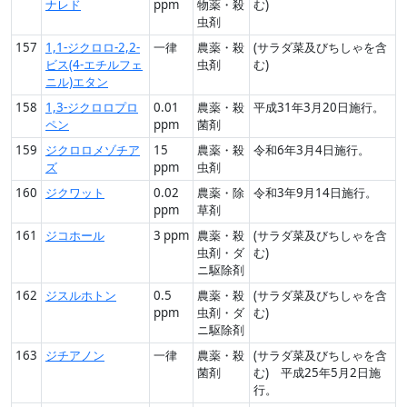
ナレド
ppm
物薬・殺
む)
虫剤
157
1,1-ジクロロ-2,2-
一律
農薬・殺
(サラダ菜及びちしゃを含
ビス(4-エチルフェ
虫剤
む)
ニル)エタン
158
1,3-ジクロロプロ
0.01
農薬・殺
平成31年3月20日施行。
ペン
ppm
菌剤
159
ジクロロメゾチア
15
農薬・殺
令和6年3月4日施行。
ズ
ppm
虫剤
160
ジクワット
0.02
農薬・除
令和3年9月14日施行。
ppm
草剤
161
ジコホール
3 ppm
農薬・殺
(サラダ菜及びちしゃを含
虫剤・ダ
む)
ニ駆除剤
162
ジスルホトン
0.5
農薬・殺
(サラダ菜及びちしゃを含
ppm
虫剤・ダ
む)
ニ駆除剤
163
ジチアノン
一律
農薬・殺
(サラダ菜及びちしゃを含
菌剤
む) 平成25年5月2日施
行。