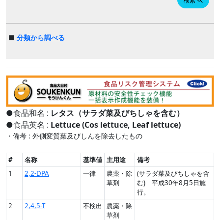
検索
search
■
分類から調べる
●食品和名 :
レタス（サラダ菜及びちしゃを含む）
●食品英名 :
Lettuce (Cos lettuce, Leaf lettuce)
・備考 : 外側変質葉及びしんを除去したもの
#
名称
基準値
主用途
備考
1
2,2-DPA
一律
農薬・除
(サラダ菜及びちしゃを含
草剤
む) 平成30年8月5日施
行。
2
2,4,5-T
不検出
農薬・除
草剤