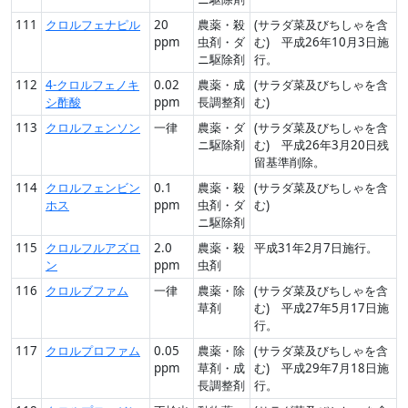
111
クロルフェナピル
20
農薬・殺
(サラダ菜及びちしゃを含
ppm
虫剤・ダ
む) 平成26年10月3日施
ニ駆除剤
行。
112
4-クロルフェノキ
0.02
農薬・成
(サラダ菜及びちしゃを含
シ酢酸
ppm
長調整剤
む)
113
クロルフェンソン
一律
農薬・ダ
(サラダ菜及びちしゃを含
ニ駆除剤
む) 平成26年3月20日残
留基準削除。
114
クロルフェンビン
0.1
農薬・殺
(サラダ菜及びちしゃを含
ホス
ppm
虫剤・ダ
む)
ニ駆除剤
115
クロルフルアズロ
2.0
農薬・殺
平成31年2月7日施行。
ン
ppm
虫剤
116
クロルブファム
一律
農薬・除
(サラダ菜及びちしゃを含
草剤
む) 平成27年5月17日施
行。
117
クロルプロファム
0.05
農薬・除
(サラダ菜及びちしゃを含
ppm
草剤・成
む) 平成29年7月18日施
長調整剤
行。