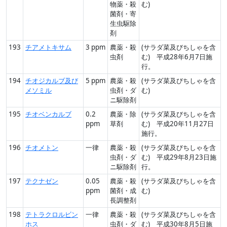
物薬・殺
む)
菌剤・寄
生虫駆除
剤
193
チアメトキサム
3 ppm
農薬・殺
(サラダ菜及びちしゃを含
虫剤
む) 平成28年6月7日施
行。
194
チオジカルブ及び
5 ppm
農薬・殺
(サラダ菜及びちしゃを含
メソミル
虫剤・ダ
む)
ニ駆除剤
195
チオベンカルブ
0.2
農薬・除
(サラダ菜及びちしゃを含
ppm
草剤
む) 平成20年11月27日
施行。
196
チオメトン
一律
農薬・殺
(サラダ菜及びちしゃを含
虫剤・ダ
む) 平成29年8月23日施
ニ駆除剤
行。
197
テクナゼン
0.05
農薬・殺
(サラダ菜及びちしゃを含
ppm
菌剤・成
む)
長調整剤
198
テトラクロルビン
一律
農薬・殺
(サラダ菜及びちしゃを含
ホス
虫剤・ダ
む) 平成30年8月5日施