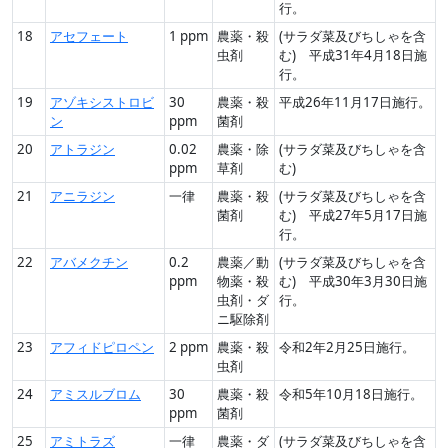
行。
18
アセフェート
1 ppm
農薬・殺
(サラダ菜及びちしゃを含
虫剤
む) 平成31年4月18日施
行。
19
アゾキシストロビ
30
農薬・殺
平成26年11月17日施行。
ン
ppm
菌剤
20
アトラジン
0.02
農薬・除
(サラダ菜及びちしゃを含
ppm
草剤
む)
21
アニラジン
一律
農薬・殺
(サラダ菜及びちしゃを含
菌剤
む) 平成27年5月17日施
行。
22
アバメクチン
0.2
農薬／動
(サラダ菜及びちしゃを含
ppm
物薬・殺
む) 平成30年3月30日施
虫剤・ダ
行。
ニ駆除剤
23
アフィドピロペン
2 ppm
農薬・殺
令和2年2月25日施行。
虫剤
24
アミスルブロム
30
農薬・殺
令和5年10月18日施行。
ppm
菌剤
25
アミトラズ
一律
農薬・ダ
(サラダ菜及びちしゃを含