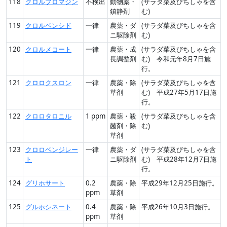
118
クロルプロマジン
不検出
動物薬・
(サラダ菜及びちしゃを含
鎮静剤
む)
119
クロルベンシド
一律
農薬・ダ
(サラダ菜及びちしゃを含
ニ駆除剤
む)
120
クロルメコート
一律
農薬・成
(サラダ菜及びちしゃを含
長調整剤
む) 令和元年8月7日施
行。
121
クロロクスロン
一律
農薬・除
(サラダ菜及びちしゃを含
草剤
む) 平成27年5月17日施
行。
122
クロロタロニル
1 ppm
農薬・殺
(サラダ菜及びちしゃを含
菌剤・除
む)
草剤
123
クロロベンジレー
一律
農薬・ダ
(サラダ菜及びちしゃを含
ト
ニ駆除剤
む) 平成28年12月7日施
行。
124
グリホサート
0.2
農薬・除
平成29年12月25日施行。
ppm
草剤
125
グルホシネート
0.4
農薬・除
平成26年10月3日施行。
ppm
草剤