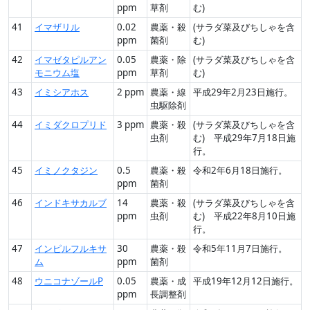
ppm
草剤
む)
41
イマザリル
0.02
農薬・殺
(サラダ菜及びちしゃを含
ppm
菌剤
む)
42
イマゼタピルアン
0.05
農薬・除
(サラダ菜及びちしゃを含
モニウム塩
ppm
草剤
む)
43
イミシアホス
2 ppm
農薬・線
平成29年2月23日施行。
虫駆除剤
44
イミダクロプリド
3 ppm
農薬・殺
(サラダ菜及びちしゃを含
虫剤
む) 平成29年7月18日施
行。
45
イミノクタジン
0.5
農薬・殺
令和2年6月18日施行。
ppm
菌剤
46
インドキサカルブ
14
農薬・殺
(サラダ菜及びちしゃを含
ppm
虫剤
む) 平成22年8月10日施
行。
47
インピルフルキサ
30
農薬・殺
令和5年11月7日施行。
ム
ppm
菌剤
48
ウニコナゾールP
0.05
農薬・成
平成19年12月12日施行。
ppm
長調整剤