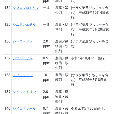
ppm
草剤
む)
134
シクロプロトリン
一律
農薬・殺
(サラダ菜及びちしゃを含
虫剤
む) 平成28年10月4日施
行。
135
シニドンエチル
一律
農薬・除
(サラダ菜及びちしゃを含
草剤
む) 平成20年6月28日施
行。
136
シハロトリン
2.0
農薬／動
(サラダ菜及びちしゃを含
ppm
物薬・殺
む)
虫剤
137
シフルトリン
0.5
農薬／動
令和5年10月26日施行。
ppm
物薬・殺
虫剤
138
シプロジニル
10
農薬・殺
(サラダ菜及びちしゃを含
ppm
菌剤
む) 平成26年8月8日施
行。
139
シペルメトリン
2.0
農薬／動
ppm
物薬・殺
虫剤
140
シメコナゾール
0.7
農薬・殺
令和元年5月30日施行。
ppm
菌剤・抗