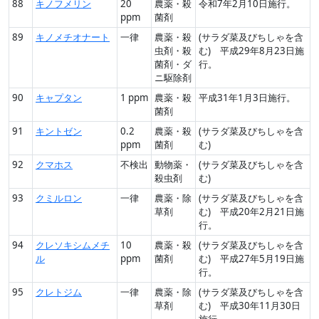
88
キノフメリン
20
農薬・殺
令和7年2月10日施行。
ppm
菌剤
89
キノメチオナート
一律
農薬・殺
(サラダ菜及びちしゃを含
虫剤・殺
む) 平成29年8月23日施
菌剤・ダ
行。
ニ駆除剤
90
キャプタン
1 ppm
農薬・殺
平成31年1月3日施行。
菌剤
91
キントゼン
0.2
農薬・殺
(サラダ菜及びちしゃを含
ppm
菌剤
む)
92
クマホス
不検出
動物薬・
(サラダ菜及びちしゃを含
殺虫剤
む)
93
クミルロン
一律
農薬・除
(サラダ菜及びちしゃを含
草剤
む) 平成20年2月21日施
行。
94
クレソキシムメチ
10
農薬・殺
(サラダ菜及びちしゃを含
ル
ppm
菌剤
む) 平成27年5月19日施
行。
95
クレトジム
一律
農薬・除
(サラダ菜及びちしゃを含
草剤
む) 平成30年11月30日
施行。