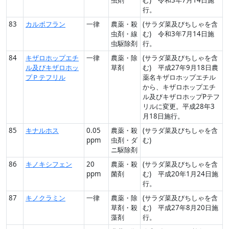
行。
83
カルボフラン
一律
農薬・殺
(サラダ菜及びちしゃを含
虫剤・線
む) 令和3年7月14日施
虫駆除剤
行。
84
キザロホップエチ
一律
農薬・除
(サラダ菜及びちしゃを含
ル及びキザロホッ
草剤
む) 平成27年9月18日農
プＰテフリル
薬名キザロホップエチル
から、キザロホップエチ
ル及びキザロホップPテフ
リルに変更。平成28年3
月18日施行。
85
キナルホス
0.05
農薬・殺
(サラダ菜及びちしゃを含
ppm
虫剤・ダ
む)
ニ駆除剤
86
キノキシフェン
20
農薬・殺
(サラダ菜及びちしゃを含
ppm
菌剤
む) 平成20年1月24日施
行。
87
キノクラミン
一律
農薬・除
(サラダ菜及びちしゃを含
草剤・殺
む) 平成27年8月20日施
藻剤
行。