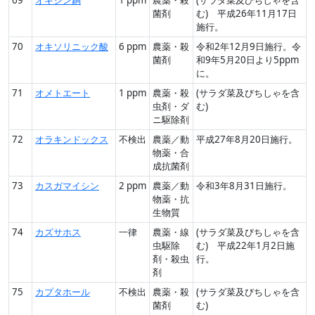
菌剤
む) 平成26年11月17日
施行。
70
オキソリニック酸
6 ppm
農薬・殺
令和2年12月9日施行。令
菌剤
和9年5月20日より5ppm
に。
71
オメトエート
1 ppm
農薬・殺
(サラダ菜及びちしゃを含
虫剤・ダ
む)
ニ駆除剤
72
オラキンドックス
不検出
農薬／動
平成27年8月20日施行。
物薬・合
成抗菌剤
73
カスガマイシン
2 ppm
農薬／動
令和3年8月31日施行。
物薬・抗
生物質
74
カズサホス
一律
農薬・線
(サラダ菜及びちしゃを含
虫駆除
む) 平成22年1月2日施
剤・殺虫
行。
剤
75
カプタホール
不検出
農薬・殺
(サラダ菜及びちしゃを含
菌剤
む)