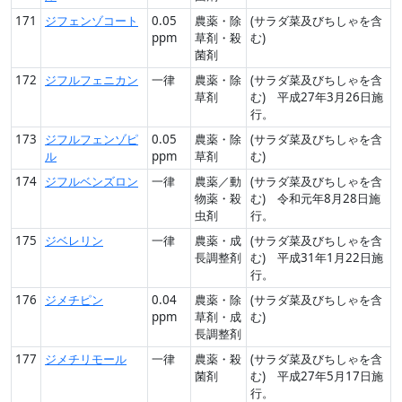
171
ジフェンゾコート
0.05
農薬・除
(サラダ菜及びちしゃを含
ppm
草剤・殺
む)
菌剤
172
ジフルフェニカン
一律
農薬・除
(サラダ菜及びちしゃを含
草剤
む) 平成27年3月26日施
行。
173
ジフルフェンゾピ
0.05
農薬・除
(サラダ菜及びちしゃを含
ル
ppm
草剤
む)
174
ジフルベンズロン
一律
農薬／動
(サラダ菜及びちしゃを含
物薬・殺
む) 令和元年8月28日施
虫剤
行。
175
ジベレリン
一律
農薬・成
(サラダ菜及びちしゃを含
長調整剤
む) 平成31年1月22日施
行。
176
ジメチピン
0.04
農薬・除
(サラダ菜及びちしゃを含
ppm
草剤・成
む)
長調整剤
177
ジメチリモール
一律
農薬・殺
(サラダ菜及びちしゃを含
菌剤
む) 平成27年5月17日施
行。