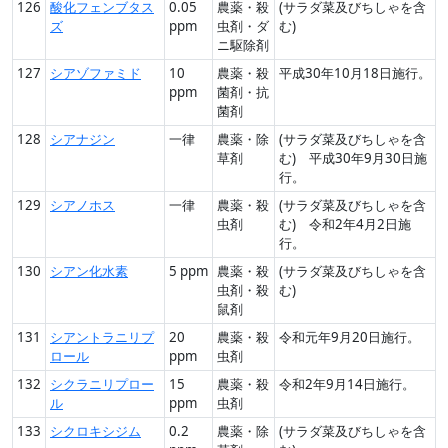
126
酸化フェンブタス
0.05
農薬・殺
(サラダ菜及びちしゃを含
ズ
ppm
虫剤・ダ
む)
ニ駆除剤
127
シアゾファミド
10
農薬・殺
平成30年10月18日施行。
ppm
菌剤・抗
菌剤
128
シアナジン
一律
農薬・除
(サラダ菜及びちしゃを含
草剤
む) 平成30年9月30日施
行。
129
シアノホス
一律
農薬・殺
(サラダ菜及びちしゃを含
虫剤
む) 令和2年4月2日施
行。
130
シアン化水素
5 ppm
農薬・殺
(サラダ菜及びちしゃを含
虫剤・殺
む)
鼠剤
131
シアントラニリプ
20
農薬・殺
令和元年9月20日施行。
ロール
ppm
虫剤
132
シクラニリプロー
15
農薬・殺
令和2年9月14日施行。
ル
ppm
虫剤
133
シクロキシジム
0.2
農薬・除
(サラダ菜及びちしゃを含