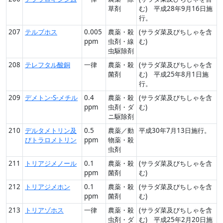
草剤
む) 平成28年9月16日施
行。
207
テルブホス
0.005
農薬・殺
(サラダ菜及びちしゃを含
ppm
虫剤・線
む)
虫駆除剤
208
テレフタル酸銅
一律
農薬・殺
(サラダ菜及びちしゃを含
菌剤
む) 平成25年8月1日施
行。
209
デメトン-S-メチル
0.4
農薬・殺
(サラダ菜及びちしゃを含
ppm
虫剤・ダ
む)
ニ駆除剤
210
デルタメトリン及
0.5
農薬／動
平成30年7月13日施行。
びトラロメトリン
ppm
物薬・殺
虫剤
211
トリアジメノール
0.1
農薬・殺
(サラダ菜及びちしゃを含
ppm
菌剤
む)
212
トリアジメホン
0.1
農薬・殺
(サラダ菜及びちしゃを含
ppm
菌剤
む)
213
トリアゾホス
一律
農薬・殺
(サラダ菜及びちしゃを含
虫剤・ダ
む) 平成25年2月20日施