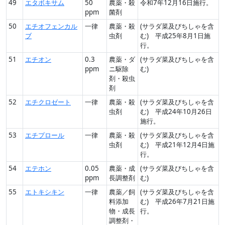
49
エタボキサム
50
農薬・殺
令和7年12月16日施行。
ppm
菌剤
50
エチオフェンカル
一律
農薬・殺
(サラダ菜及びちしゃを含
ブ
虫剤
む) 平成25年8月1日施
行。
51
エチオン
0.3
農薬・ダ
(サラダ菜及びちしゃを含
ppm
ニ駆除
む)
剤・殺虫
剤
52
エチクロゼート
一律
農薬・殺
(サラダ菜及びちしゃを含
虫剤
む) 平成24年10月26日
施行。
53
エチプロール
一律
農薬・殺
(サラダ菜及びちしゃを含
虫剤
む) 平成21年12月4日施
行。
54
エテホン
0.05
農薬・成
(サラダ菜及びちしゃを含
ppm
長調整剤
む)
55
エトキシキン
一律
農薬／飼
(サラダ菜及びちしゃを含
料添加
む) 平成26年7月21日施
物・成長
行。
調整剤・