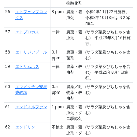
抗酸化剤
56
エトフェンプロッ
3 ppm
農薬・殺
令和4年11月22日施行。
クス
虫剤
令和8年10月8日より2pp
mに。
57
エトプロホス
一律
農薬・殺
(サラダ菜及びちしゃを含
虫剤
む) 平成23年8月16日施
行。
58
エトリジアゾール
0.1
農薬・殺
(サラダ菜及びちしゃを含
ppm
菌剤
む)
59
エトリムホス
一律
農薬・殺
(サラダ菜及びちしゃを含
虫剤
む) 平成25年8月1日施
行。
60
エマメクチン安息
0.5
農薬／動
(サラダ菜及びちしゃを含
香酸塩
ppm
物薬・殺
む)
虫剤
61
エンドスルファン
1 ppm
農薬・殺
(サラダ菜及びちしゃを含
虫剤・ダ
む)
ニ駆除剤
62
エンドリン
不検出
農薬・殺
(サラダ菜及びちしゃを含
虫剤・ダ
む)