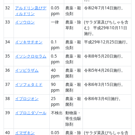
32
アルドリン及びデ
0.05
農薬・殺
令和2年7月14日施行。
ィルドリン
ppm
虫剤
33
イソウロン
一律
農薬・除
(サラダ菜及びちしゃを含
草剤
む) 平成29年10月11日
施行。
34
イソキサチオン
0.1
農薬・殺
平成29年12月25日施行。
ppm
虫剤
35
イソシクロセラム
0.5
農薬・殺
令和8年5月20日施行。
ppm
虫剤
36
イソピラザム
40
農薬・殺
令和5年4月26日施行。
ppm
菌剤
37
イソフェタミド
90
農薬・殺
令和6年3月15日施行。
ppm
菌剤
38
イプロジオン
25
農薬・殺
令和6年3月4日施行。
ppm
菌剤
39
イプロニダゾール
不検出
動物薬・
寄生虫駆
除剤
40
イマザキン
0.05
農薬・除
(サラダ菜及びちしゃを含