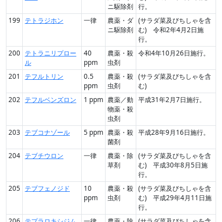
ニ駆除剤
行。
199
テトラジホン
一律
農薬・ダ
(サラダ菜及びちしゃを含
ニ駆除剤
む) 令和2年4月2日施
行。
200
テトラニリプロー
40
農薬・殺
令和4年10月26日施行。
ル
ppm
虫剤
201
テフルトリン
0.5
農薬・殺
(サラダ菜及びちしゃを含
ppm
虫剤
む)
202
テフルベンズロン
1 ppm
農薬／動
平成31年2月7日施行。
物薬・殺
虫剤
203
テブコナゾール
5 ppm
農薬・殺
平成28年9月16日施行。
菌剤
204
テブチウロン
一律
農薬・除
(サラダ菜及びちしゃを含
草剤
む) 平成30年8月5日施
行。
205
テブフェノジド
10
農薬・殺
(サラダ菜及びちしゃを含
ppm
虫剤
む) 平成29年4月11日施
行。
206
テプラロキシジム
一律
農薬・除
(サラダ菜及びちしゃを含