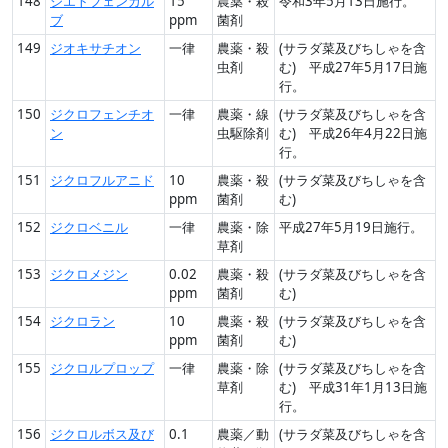
148
ジエトフェンカル
15
農薬・殺
令和3年5月13日施行。
ブ
ppm
菌剤
149
ジオキサチオン
一律
農薬・殺
(サラダ菜及びちしゃを含
虫剤
む) 平成27年5月17日施
行。
150
ジクロフェンチオ
一律
農薬・線
(サラダ菜及びちしゃを含
ン
虫駆除剤
む) 平成26年4月22日施
行。
151
ジクロフルアニド
10
農薬・殺
(サラダ菜及びちしゃを含
ppm
菌剤
む)
152
ジクロベニル
一律
農薬・除
平成27年5月19日施行。
草剤
153
ジクロメジン
0.02
農薬・殺
(サラダ菜及びちしゃを含
ppm
菌剤
む)
154
ジクロラン
10
農薬・殺
(サラダ菜及びちしゃを含
ppm
菌剤
む)
155
ジクロルプロップ
一律
農薬・除
(サラダ菜及びちしゃを含
草剤
む) 平成31年1月13日施
行。
156
ジクロルボス及び
0.1
農薬／動
(サラダ菜及びちしゃを含