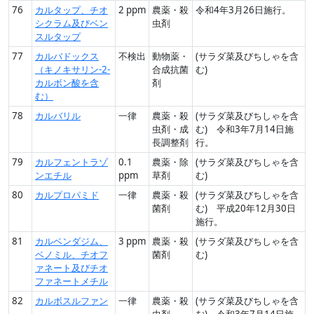
76
カルタップ、チオ
2 ppm
農薬・殺
令和4年3月26日施行。
シクラム及びベン
虫剤
スルタップ
77
カルバドックス
不検出
動物薬・
(サラダ菜及びちしゃを含
（キノキサリン-2-
合成抗菌
む)
カルボン酸を含
剤
む）
78
カルバリル
一律
農薬・殺
(サラダ菜及びちしゃを含
虫剤・成
む) 令和3年7月14日施
長調整剤
行。
79
カルフェントラゾ
0.1
農薬・除
(サラダ菜及びちしゃを含
ンエチル
ppm
草剤
む)
80
カルプロパミド
一律
農薬・殺
(サラダ菜及びちしゃを含
菌剤
む) 平成20年12月30日
施行。
81
カルベンダジム、
3 ppm
農薬・殺
(サラダ菜及びちしゃを含
ベノミル、チオフ
菌剤
む)
ァネート及びチオ
ファネートメチル
82
カルボスルファン
一律
農薬・殺
(サラダ菜及びちしゃを含
虫剤
む) 令和3年7月14日施