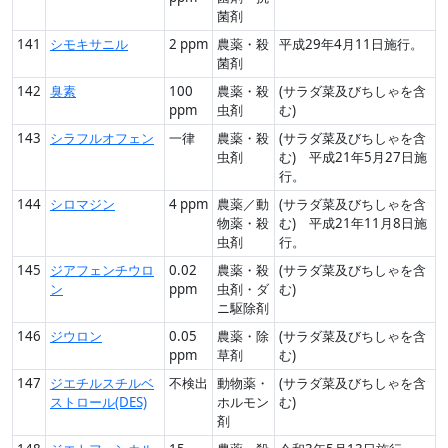
菌剤
141
シモキサニル
2 ppm
農薬・殺
平成29年4月11日施行。
菌剤
142
臭素
100
農薬・殺
(サラダ菜及びちしゃを含
ppm
虫剤
む)
143
シラフルオフェン
一律
農薬・殺
(サラダ菜及びちしゃを含
虫剤
む) 平成21年5月27日施
行。
144
シロマジン
4 ppm
農薬／動
(サラダ菜及びちしゃを含
物薬・殺
む) 平成21年11月8日施
虫剤
行。
145
ジアフェンチウロ
0.02
農薬・殺
(サラダ菜及びちしゃを含
ン
ppm
虫剤・ダ
む)
ニ駆除剤
146
ジウロン
0.05
農薬・除
(サラダ菜及びちしゃを含
ppm
草剤
む)
147
ジエチルスチルベ
不検出
動物薬・
(サラダ菜及びちしゃを含
ストロール(DES)
ホルモン
む)
剤