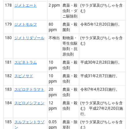
178
ジメトエート
2 ppm
農薬・殺
(サラダ菜及びちしゃを含
虫剤・ダ
む)
ニ駆除剤
179
ジメトモルフ
80
農薬・殺
令和5年12月20日施行。
ppm
菌剤
180
ジメトリダゾール
不検出
動物薬・
(サラダ菜及びちしゃを含
寄生虫駆
む)
除剤・抗
原虫剤
181
スピネトラム
10
農薬・殺
平成30年2月28日施行。
ppm
虫剤
182
スピノサド
10
農薬・殺
平成31年2月7日施行。
ppm
虫剤
183
スピロテトラマト
20
農薬・殺
令和7年4月23日施行。
ppm
虫剤
184
スピロメシフェン
12
農薬・殺
(サラダ菜及びちしゃを含
ppm
虫剤
む) 平成27年2月20日施
行。
185
スルフェントラゾ
0.05
農薬・除
(サラダ菜及びちしゃを含
ン
ppm
草剤
む)