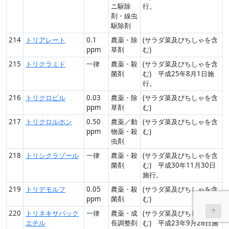
ニ駆除
行。
剤・線虫
駆除剤
214
トリアレート
0.1
農薬・除
(サラダ菜及びちしゃを含
ppm
草剤
む)
215
トリクラミド
一律
農薬・殺
(サラダ菜及びちしゃを含
菌剤
む) 平成25年8月1日施
行。
216
トリクロピル
0.03
農薬・除
(サラダ菜及びちしゃを含
ppm
草剤
む)
217
トリクロルホン
0.50
農薬／動
(サラダ菜及びちしゃを含
ppm
物薬・殺
む)
虫剤
218
トリシクラゾール
一律
農薬・殺
(サラダ菜及びちしゃを含
菌剤
む) 平成30年11月30日
施行。
219
トリデモルフ
0.05
農薬・殺
(サラダ菜及びちしゃを含
ppm
菌剤
む)
↑
220
トリネキサパック
一律
農薬・成
(サラダ菜及びちしゃを含
エチル
長調整剤
む) 平成23年9月28日施