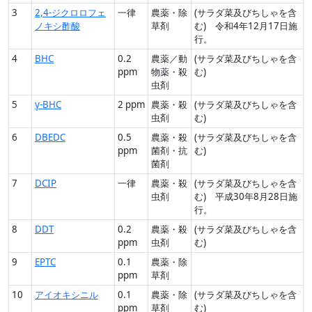
3
2,4-ジクロロフェ
一律
農薬・除
(サラダ菜及びちしゃを含
ノキシ酢酸
草剤
む) 令和4年12月17日施
行。
4
BHC
0.2
農薬／動
(サラダ菜及びちしゃを含
ppm
物薬・殺
む)
虫剤
5
γ-BHC
2 ppm
農薬・殺
(サラダ菜及びちしゃを含
虫剤
む)
6
DBEDC
0.5
農薬・殺
(サラダ菜及びちしゃを含
ppm
菌剤・抗
む)
菌剤
7
DCIP
一律
農薬・殺
(サラダ菜及びちしゃを含
虫剤
む) 平成30年8月28日施
行。
8
DDT
0.2
農薬・殺
(サラダ菜及びちしゃを含
ppm
虫剤
む)
9
EPTC
0.1
農薬・除
ppm
草剤
10
アイオキシニル
0.1
農薬・除
(サラダ菜及びちしゃを含
ppm
草剤
む)