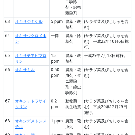
ニ駆除
剤・線虫
駆除剤
63
オキサジキシル
5 ppm
農薬・殺
(サラダ菜及びちしゃを含
菌剤
む)
64
オキサジクロメホ
一律
農薬・除
(サラダ菜及びちしゃを含
ン
草剤
む) 平成22年10月6日施
行。
65
オキサチアピプロ
15
農薬・殺
平成29年7月18日施行。
リン
ppm
菌剤
66
オキサミル
0.50
農薬・殺
(サラダ菜及びちしゃを含
ppm
虫剤・ダ
む)
ニ駆除
剤・線虫
駆除剤
67
オキシテトラサイ
0.2
動物薬・
(サラダ菜及びちしゃを含
クリン
ppm
抗生物質
む) 平成29年12月25日
施行。
68
オキシデメトンメ
1 ppm
農薬・殺
(サラダ菜及びちしゃを含
チル
虫剤
む)
69
オキシン銅
1 ppm
農薬・殺
(サラダ菜及びちしゃを含